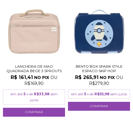
LANCHEIRA DE MAO
BENTO BOX SPARK STYLE
QUADRADA BEGE 3 SPROUTS
ESPACO SKIP HOP
R$ 161,41
R$ 265,91
OU
OU
NO PIX
NO PIX
R$169,90
R$279,90
em até
5
x de
R$33,98
sem
em até
5
x de
R$55,98
sem juros
juros