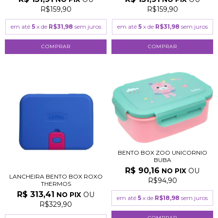
R$159,90
R$159,90
em até
5
x de
R$31,98
sem juros
em até
5
x de
R$31,98
sem juros
BENTO BOX ZOO UNICORNIO
BUBA
R$ 90,16
OU
NO PIX
LANCHEIRA BENTO BOX ROXO
R$94,90
THERMOS
R$ 313,41
OU
NO PIX
em até
5
x de
R$18,98
sem juros
R$329,90